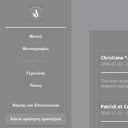
Πίνακας διαχείρισης "Μπισκότων" (Cookies)
Μενού
Φωτογραφίες
Christiane
*
Αξιολογήσεις
2026-07-22
- 2
Γεγονότα
Très bon resta
Τύπος
vraiment agréa
((ανοίγει σε νέο παράθυρο))
((ανοίγει σε νέο παράθυρο))
Χάρτης και Επικοινωνία
Patrick et C
2026-07-21
- 1
Κάντε κράτηση τραπεζιού