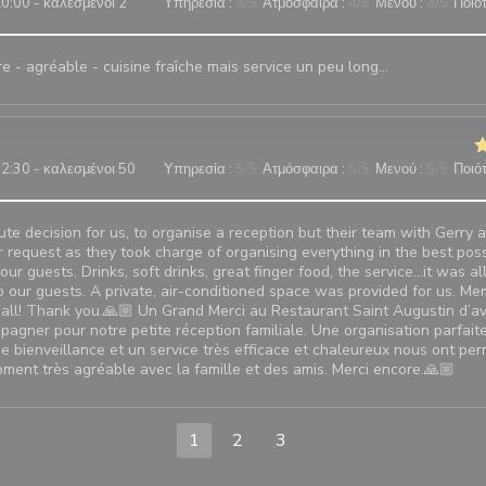
0:00 - καλεσμένοι 2
Υπηρεσία
:
3
/5
Ατμόσφαιρα
:
4
/5
Μενού
:
4
/5
Ποιότ
e - agréable - cuisine fraîche mais service un peu long…
2:30 - καλεσμένοι 50
Υπηρεσία
:
5
/5
Ατμόσφαιρα
:
5
/5
Μενού
:
5
/5
Ποιότ
ute decision for us, to organise a reception but their team with Gerry a
 request as they took charge of organising everything in the best pos
our guests. Drinks, soft drinks, great finger food, the service…it was a
to our guests. A private, air-conditioned space was provided for us. M
all! Thank you.🙏🏼 Un Grand Merci au Restaurant Saint Augustin d’av
agner pour notre petite réception familiale. Une organisation parfait
ne bienveillance et un service très efficace et chaleureux nous ont per
ment très agréable avec la famille et des amis. Merci encore.🙏🏼
1
2
3