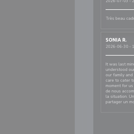
2026-07-03
- 2
Très beau cadr
SONIA
R
2026-06-30
- 1
It was last min
understood our
our family and 
care to cater 
moment for us 
de nous accomp
la situation. U
partager un mo