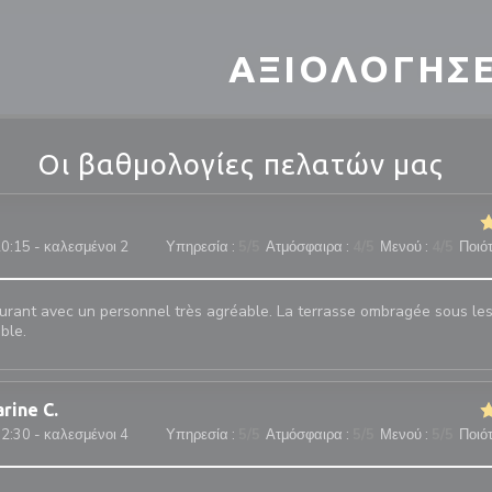
ΑΞΙΟΛΟΓΉΣΕ
Οι βαθμολογίες πελατών μας
0:15 - καλεσμένοι 2
Υπηρεσία
:
5
/5
Ατμόσφαιρα
:
4
/5
Μενού
:
4
/5
Ποιότ
urant avec un personnel très agréable. La terrasse ombragée sous les
ble.
arine
C
2:30 - καλεσμένοι 4
Υπηρεσία
:
5
/5
Ατμόσφαιρα
:
5
/5
Μενού
:
5
/5
Ποιότ