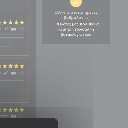
100% πιστοποιημένες
βαθμολογίες
Οι πελάτες μας που έκαναν
ητα / Τιμή
:
5
/5
κράτηση έδωσαν τη
βαθμολογία τους
esse !
ητα / Τιμή
:
5
/5
ητα / Τιμή
:
5
/5