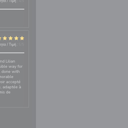
ητα / Τιμή
:
4
/5
ητα / Τιμή
:
5
/5
nd Lilian
sible way for
ll done with
emorable
oir accepté
e, adaptée à
mis de