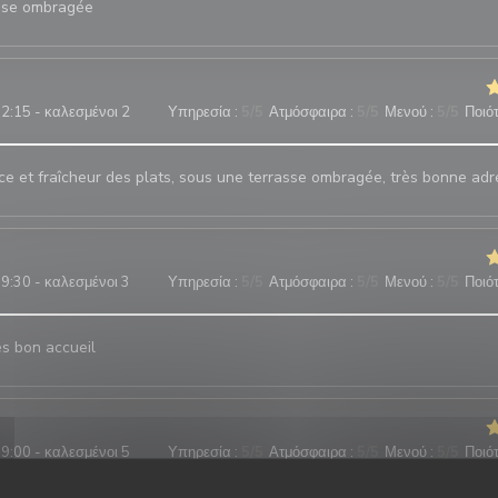
sse ombragée
2:15 - καλεσμένοι 2
Υπηρεσία
:
5
/5
Ατμόσφαιρα
:
5
/5
Μενού
:
5
/5
Ποιότ
ice et fraîcheur des plats, sous une terrasse ombragée, très bonne adr
9:30 - καλεσμένοι 3
Υπηρεσία
:
5
/5
Ατμόσφαιρα
:
5
/5
Μενού
:
5
/5
Ποιότ
ès bon accueil
9:00 - καλεσμένοι 5
Υπηρεσία
:
5
/5
Ατμόσφαιρα
:
5
/5
Μενού
:
5
/5
Ποιότ