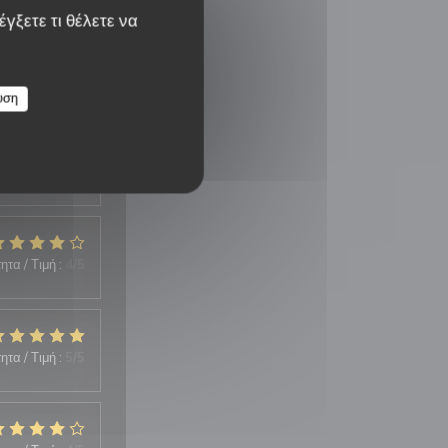
γξετε τι θέλετε να
υση
ητα / Τιμή
:
3
/5
ητα / Τιμή
:
4
/5
ητα / Τιμή
:
5
/5