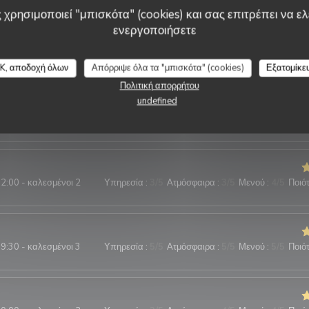
tique
 χρησιμοποιεί "μπισκότα" (cookies) και σας επιτρέπει να ελέ
ενεργοποιήσετε
K, αποδοχή όλων
Απόρριψε όλα τα "μπισκότα" (cookies)
Εξατομίκε
2:15 - καλεσμένοι 2
Υπηρεσία
:
5
/5
Ατμόσφαιρα
:
5
/5
Μενού
:
5
/5
Ποιότ
Πολιτική απορρήτου
undefined
e, plats de qualite, terrasse sympa.
2:00 - καλεσμένοι 2
Υπηρεσία
:
3
/5
Ατμόσφαιρα
:
3
/5
Μενού
:
4
/5
Ποιότ
9:30 - καλεσμένοι 3
Υπηρεσία
:
5
/5
Ατμόσφαιρα
:
5
/5
Μενού
:
5
/5
Ποιότ