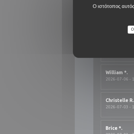
Endroit fantas
Ο ιστότοπος αυτός
bruno
G
O
2026-07-08
- 1
Tres bon servic
William
*
2026-07-06
- 1
Christelle
R
2026-07-03
- 1
Brice
*