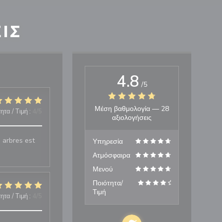
ΙΣ
4.8
/5
Μέση βαθμολογία —
28
ητα / Τιμή
:
4
/5
αξιολογήσεις
 arbres est
Υπηρεσία
Ατμόσφαιρα
Μενού
Ποιότητα/
Τιμή
ητα / Τιμή
:
4
/5