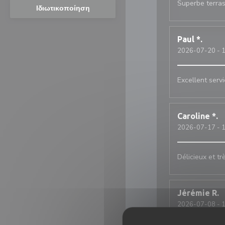
Superbe terra
Ιδιωτικοποίηση
Paul
*
2026-07-20
- 1
Excellent serv
Caroline
*
2026-07-17
- 1
Délicieux et tr
Jérémie
R
2026-07-08
- 1