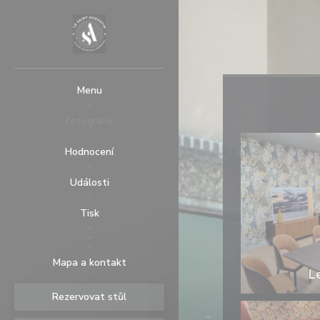
Panel pro správu cookies
Menu
Fotografie
Hodnocení
Události
Tisk
((otevře se v novém okně))
((otevře se v novém okně))
Mapa a kontakt
L
Rezervovat stůl