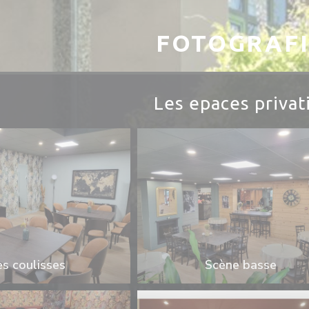
FOTOGRAFI
Les epaces privat
es coulisses
Scène basse