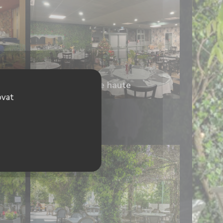
Scène haute
ovat
a glycine