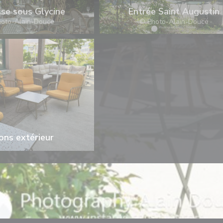
se sous Glycine
Entrée Saint Augustin
oto-Alain-Doucé
© Photo-Alain-Doucé
ons extérieur