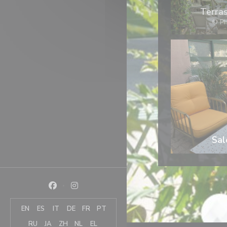
Terras
© Ph
Sal
Facebook ((otevře se v novém okně))
Instagram ((otevře se v novém okně))
EN
ES
IT
DE
FR
PT
RU
JA
ZH
NL
EL