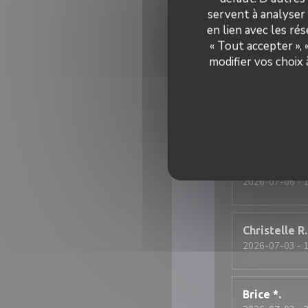
Endroit fantas
servent à analyser 
en lien avec les ré
« Tout accepter »,
modifier vos choix
bruno
G
2026-07-08
- 1
Tres bon servic
William
*
2026-07-06
- 1
Christelle
R
2026-07-03
- 1
Brice
*