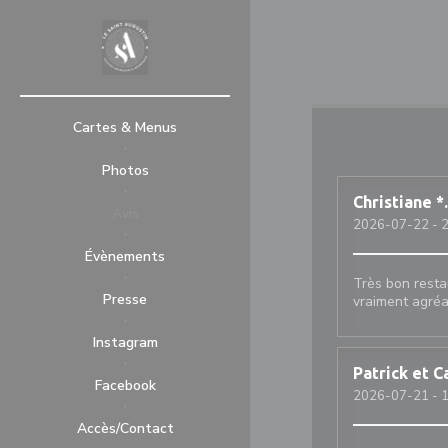
Personnalisation de vos choix en matière de cookies
Cartes & Menus
Photos
Christiane
*
Avis
2026-07-22
- 2
Évènements
Très bon resta
Presse
vraiment agréa
((ouvre une nouvelle fenêtre))
Instagram
Patrick et C
((ouvre une nouvelle fenêtre))
Facebook
2026-07-21
- 1
Accès/Contact