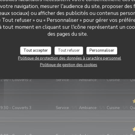
tique
votre navigation, mesurer l'audience du site, proposer des f
seaux sociaux) ou afficher des publicités ou contenus person
 « Tout refuser » ou « Personnaliser » pour gérer vos préfé
 à tout moment en cliquant sur l'icône représentant un coo
des pages du site.
2:15 - Couverts 2
Service
:
5
/5
Ambiance
:
5
/5
Cuisine
:
5
/5
Qua
Tout accepter
Tout refuser
Personnaliser
e, plats de qualite, terrasse sympa.
Politique de protection des données à caractère personnel
Politique de gestion des cookies
2:00 - Couverts 2
Service
:
3
/5
Ambiance
:
3
/5
Cuisine
:
4
/5
Qua
9:30 - Couverts 3
Service
:
5
/5
Ambiance
:
5
/5
Cuisine
:
5
/5
Qua