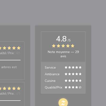
4.8
/5
Note moyenne —
29
lité / Prix
:
4
/5
avis
 arbres est
Service
Ambiance
Cuisine
Qualité/Prix
lité / Prix
:
4
/5