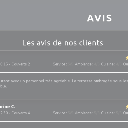
AVIS
Les avis de nos clients
0:15 - Couverts 2
Service
:
5
/5
Ambiance
:
4
/5
Cuisine
:
4
/5
Qua
urant avec un personnel très agréable. La terrasse ombragée sous les
ble.
arine
C
2:30 - Couverts 4
Service
:
5
/5
Ambiance
:
5
/5
Cuisine
:
5
/5
Qua