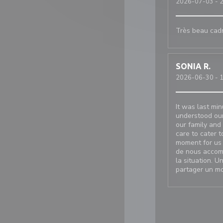
2026-07-03
- 2
Très beau cadr
SONIA
R
2026-06-30
- 1
It was last min
understood our
our family and 
care to cater 
moment for us 
de nous accomp
la situation. U
partager un mo