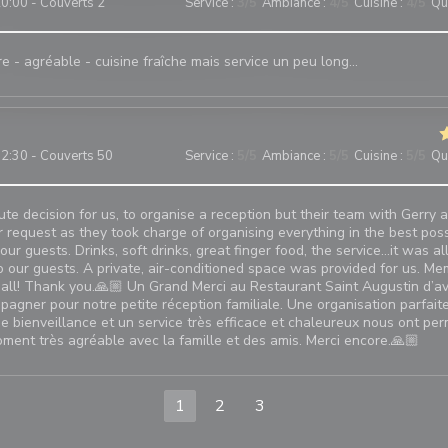
0:00 - Couverts 2
Service
:
3
/5
Ambiance
:
4
/5
Cuisine
:
4
/5
Qua
e - agréable - cuisine fraîche mais service un peu long…
2:30 - Couverts 50
Service
:
5
/5
Ambiance
:
5
/5
Cuisine
:
5
/5
Qua
ute decision for us, to organise a reception but their team with Gerry a
 request as they took charge of organising everything in the best pos
our guests. Drinks, soft drinks, great finger food, the service…it was a
to our guests. A private, air-conditioned space was provided for us. M
all! Thank you.🙏🏼 Un Grand Merci au Restaurant Saint Augustin d’av
agner pour notre petite réception familiale. Une organisation parfait
ne bienveillance et un service très efficace et chaleureux nous ont per
ment très agréable avec la famille et des amis. Merci encore.🙏🏼
1
2
3