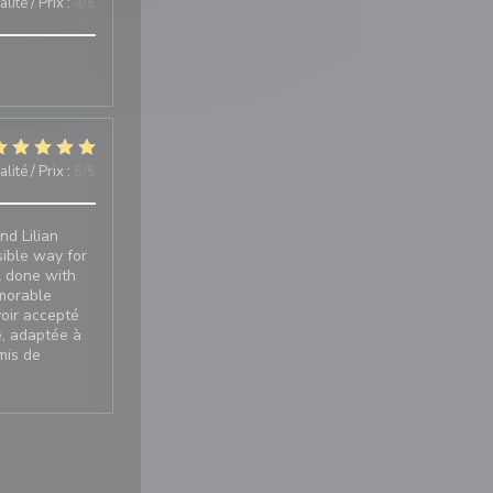
lité / Prix
:
4
/5
lité / Prix
:
5
/5
nd Lilian
sible way for
ll done with
emorable
oir accepté
e, adaptée à
mis de