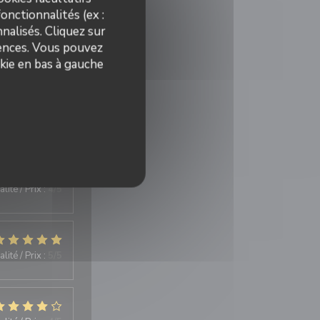
onctionnalités (ex :
nalisés. Cliquez sur
rences. Vous pouvez
kie en bas à gauche
lité / Prix
:
3
/5
lité / Prix
:
4
/5
lité / Prix
:
5
/5